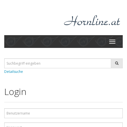
Toggle
navigati
Detailsuche
Login
Benutzername
Kennwort