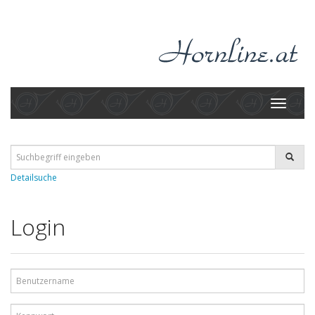
Toggle
navigati
Detailsuche
Login
Benutzername
Kennwort